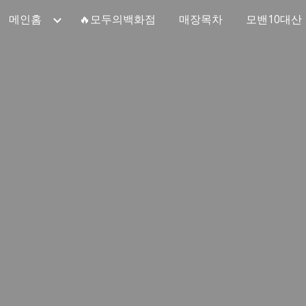
메인홈
🔥모두의백화점
매장목차
모밴10대산
ip to main content
Skip to navigat