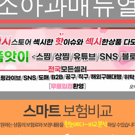
소아과매뉴