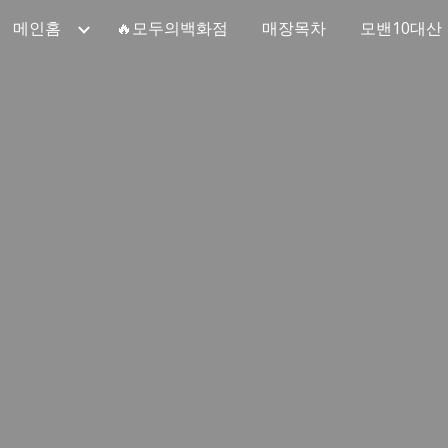
메인홈
🔥모두의백화점
매장목차
모밴10대산
ip to main content
Skip to navigat