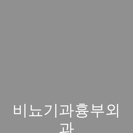
비뇨기과흉부외
과