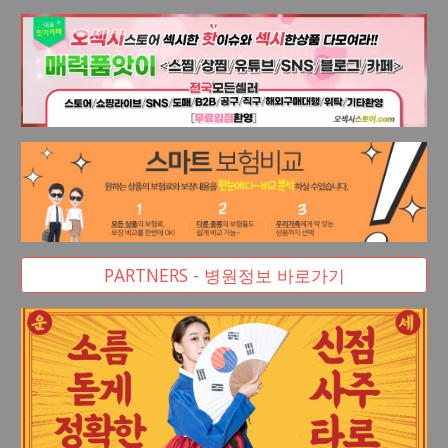
PARTNERS - 병원정보 바로가기