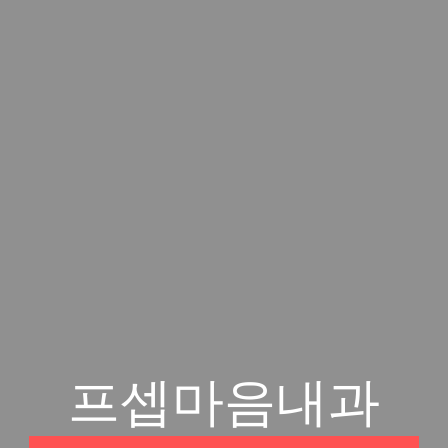
프셉마음내과