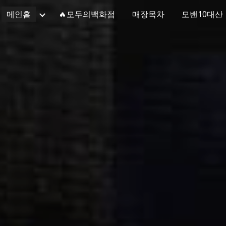
메인홈
🔥모두의백화점
매장목차
모밴10대산
ip to main content
Skip to navigat