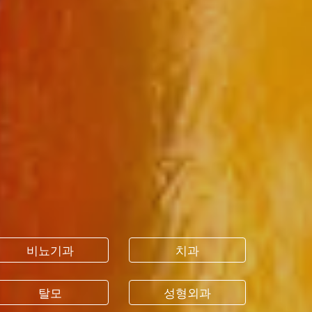
비뇨기과
치과
탈모
성형외과