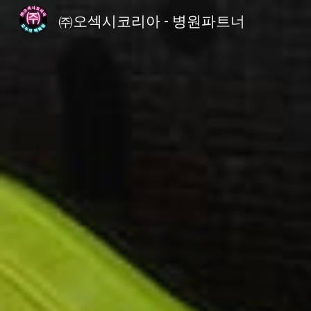
㈜오섹시코리아 - 병원파트너
Sk