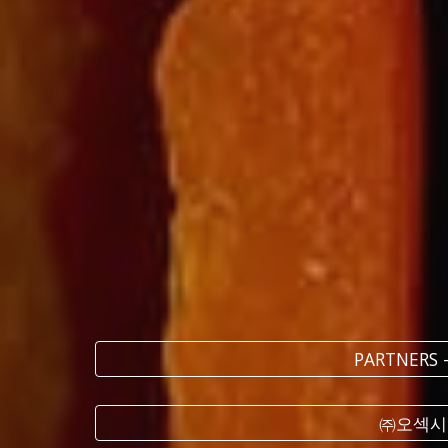
PARTNER
㈜오섹시