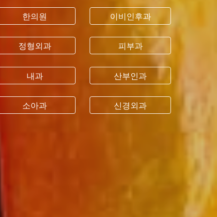
한의원
이비인후과
정형외과
피부과
내과
산부인과
소아과
신경외과